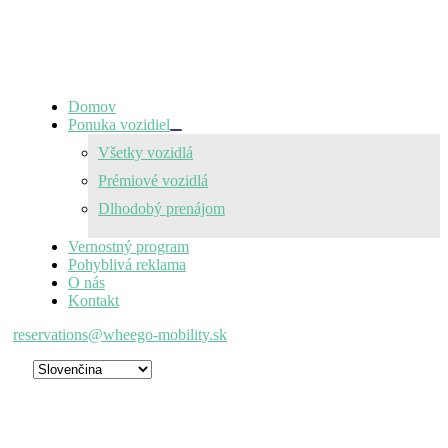
Domov
Ponuka vozidiel
Všetky vozidlá
Prémiové vozidlá
Dlhodobý prenájom
Vernostný program
Pohyblivá reklama
O nás
Kontakt
reservations@wheego-mobility.sk