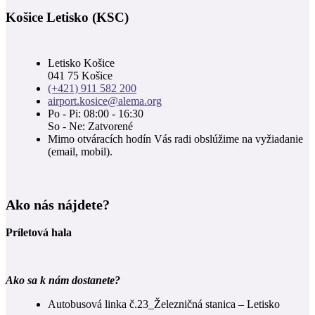
Košice Letisko (KSC)
Letisko Košice
041 75 Košice
(+421) 911 582 200
airport.kosice@alema.org
Po - Pi: 08:00 - 16:30
So - Ne: Zatvorené
Mimo otváracích hodín Vás radi obslúžime na vyžiadanie
(email, mobil).
Ako nás nájdete?
Príletová hala
Ako sa k nám dostanete?
Autobusová linka č.23_Železničná stanica – Letisko