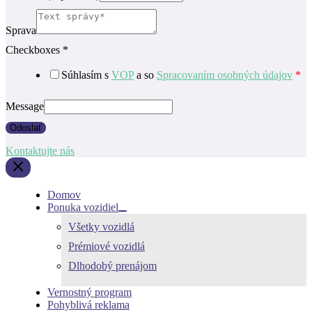
Sprava
Checkboxes
*
Súhlasím s
VOP
a so
Spracovaním osobných údajov
*
Message
Odoslať
Kontaktujte nás
Domov
Ponuka vozidiel
Všetky vozidlá
Prémiové vozidlá
Dlhodobý prenájom
Vernostný program
Pohyblivá reklama