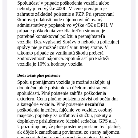
Spoluúčasť v prípade poškodenia vozidla alebo
nehody je vo výške 400€. V cene prenájmu je
zahrnuté základné poistenie a PZP. Pri spracovaní
škodovej udalosti bude nájomcovi účtovaný
administratívny poplatok vo výške 45€ s DPH. V
prípade poškodenia vozidla treťou stranou, je
potrebné kontaktovať políciu a prenajímateľa
vozidla. Bez vypísanej Správy o nehode a policajnej
správy nie je možné uznať vinu tretej strane. V
takomto prípade za vzniknutú škodu preberá
zodpovednosť nájomca. Spoluúčasť pri krádeži
vozidla je 10% z hodnoty vozidla.
Dodatočné plné poistenie
Spolu s prenájmom vozidla je možné zakúpiť aj
dodatočné plné poistenie za účelom odstránenia
spoluúčasti. Plné poistenie zahŕňa poškodenia
exteriéru. Cena plného poistenia závisí od počtu dní
a kategórie vozidla. Plné poistenie
nezahŕňa
poškodenia interiéru, fajčenie vo vozidle, osobný
majetok, poplatky za odťahovú službu, pokuty a
doplnkové príslušenstvo (detská sedačka, GPS a.i.)
Upozorňujeme, že plné poistenie prestane byť platné,
ak dôjde k zanedbaniu povinnosti zo strany nájomcu,
chybe pri dotankovaní, poruchám motora, ktoré