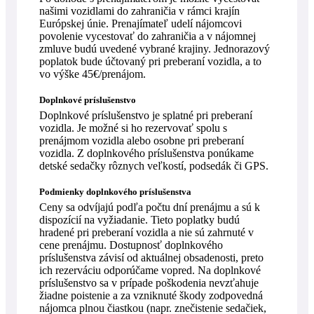
našimi vozidlami do zahraničia v rámci krajín
Európskej únie. Prenajímateľ udelí nájomcovi
povolenie vycestovať do zahraničia a v nájomnej
zmluve budú uvedené vybrané krajiny. Jednorazový
poplatok bude účtovaný pri preberaní vozidla, a to
vo výške 45€/prenájom.
Doplnkové príslušenstvo
Doplnkové príslušenstvo je splatné pri preberaní
vozidla. Je možné si ho rezervovať spolu s
prenájmom vozidla alebo osobne pri preberaní
vozidla. Z doplnkového príslušenstva ponúkame
detské sedačky rôznych veľkostí, podsedák či GPS.
Podmienky doplnkového príslušenstva
Ceny sa odvíjajú podľa počtu dní prenájmu a sú k
dispozícií na vyžiadanie. Tieto poplatky budú
hradené pri preberaní vozidla a nie sú zahrnuté v
cene prenájmu. Dostupnosť doplnkového
príslušenstva závisí od aktuálnej obsadenosti, preto
ich rezerváciu odporúčame vopred. Na doplnkové
príslušenstvo sa v prípade poškodenia nevzťahuje
žiadne poistenie a za vzniknuté škody zodpovedná
nájomca plnou čiastkou (napr. znečistenie sedačiek,