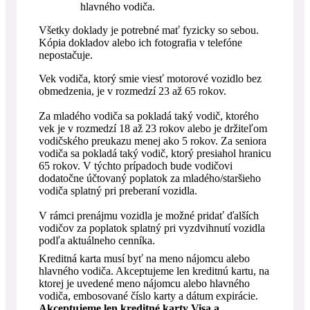
hlavného vodiča.
Všetky doklady je potrebné mať fyzicky so sebou.
Kópia dokladov alebo ich fotografia v telefóne
nepostačuje.
Vek vodiča, ktorý smie viesť motorové vozidlo bez
obmedzenia, je v rozmedzí 23 až 65 rokov.
Za mladého vodiča sa pokladá taký vodič, ktorého
vek je v rozmedzí 18 až 23 rokov alebo je držiteľom
vodičského preukazu menej ako 5 rokov. Za seniora
vodiča sa pokladá taký vodič, ktorý presiahol hranicu
65 rokov. V týchto prípadoch bude vodičovi
dodatočne účtovaný poplatok za mladého/staršieho
vodiča splatný pri preberaní vozidla.
V rámci prenájmu vozidla je možné pridať ďalších
vodičov za poplatok splatný pri vyzdvihnutí vozidla
podľa aktuálneho cenníka.
Kreditná karta musí byť na meno nájomcu alebo
hlavného vodiča. Akceptujeme len kreditnú kartu, na
ktorej je uvedené meno nájomcu alebo hlavného
vodiča, embosované číslo karty a dátum expirácie.
Akceptujeme len kreditné karty Visa a