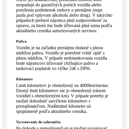
nespadajú do garančných porúch vozidla alebo
porušeniu podmienok zmluvy o prenájme (napr.
jazda pod vplyvom alkoholu alebo drog). V takýchto
prípadoch preberá nájomca plnú zodpovednosť za
opravu, za ktorú mu bude účtovaná plná suma podľa
aktuálneho cenníka autorizovaných servisov.
Palivo
Vozidlo je na začiatku prenájmu dodané s plnou
nádržou paliva. Vozidlo je potrebné vrátiť opäť s
plnou nádržou. V prípade nedotankovania vozidla
bude nájomcovi účtované chýbajúce palivo a
tankovací poplatok vo výške 24€ s DPH.
Kilometre
Limit kilometrov je obmedzený na 4000km/mesiac.
Denný limit kilometrov nie je obmedzený (okrem
vozidiel s obmedzenými km). V prípade potreby je
možné dohodnúť navýšenie kilometrov s
prenajímateľom. Nadlimitné kilometre sú
spoplatnené podľa aktuálneho cenníka.
Vycestovanie do zahraničia
Po dohode s prenajímateľom je možné vycestovať