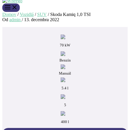
Domov
/
Vozidlá
/
SUV
/
Skoda Kamiq 1,0 TSI
Od
admin
/
13. decembra 2022
70 kW
Benzín
Manuál
5.4 l
5
400 l