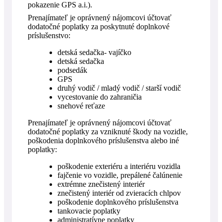
pokazenie GPS a.i.).
Prenajímateľ je oprávnený nájomcovi účtovať
dodatočné poplatky za poskytnuté doplnkové
príslušenstvo:
detská sedačka- vajíčko
detská sedačka
podsedák
GPS
druhý vodič / mladý vodič / starší vodič
vycestovanie do zahraničia
snehové reťaze
Prenajímateľ je oprávnený nájomcovi účtovať
dodatočné poplatky za vzniknuté škody na vozidle,
poškodenia doplnkového príslušenstva alebo iné
poplatky:
poškodenie exteriéru a interiéru vozidla
fajčenie vo vozidle, prepálené čalúnenie
extrémne znečistený interiér
znečistený interiér od zvieracích chlpov
poškodenie doplnkového príslušenstva
tankovacie poplatky
administratívne poplatky