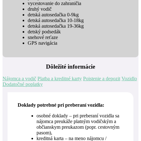
vycestovanie do zahraničia
druhý vodič
detská autosedačka 0-9kg
detská autosedačka 10-18kg
detská autosedačka 19-36kg
detský podsedák
snehové reťaze
GPS navigácia
Dôležité informácie
Nájomca a vodič
Platba a kreditné karty
Poistenie a depozit
Vozidlo
Dodatočné poplatky
Doklady potrebné pri preberaní vozidla:
osobné doklady – pri preberaní vozidla sa
nájomca preukáže platným vodičským a
občianskym preukazom (popr. cestovným
pasom),
kreditná karta – na meno nájomcu /